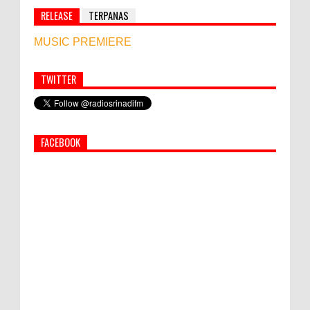
RELEASE
TERPANAS
MUSIC PREMIERE
TWITTER
Simbol Persahabatan, RI Bangun Islamic Centre di
Afghanistan
FACEBOOK
PEMKAB KLUNGKUNG GELAR PASAR
MURAH
Bupati Suwirta Ajak PNS Manfaatkan
Beras Lokal
World Marketing Forum 2022: