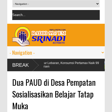
ngan
Libur Lebaran, Konsumsi Pertamax Naik 99
OJK targ
BREAK
Persen
persen
Dua PAUD di Desa Pempatan
Sosialisasikan Belajar Tatap
Muka