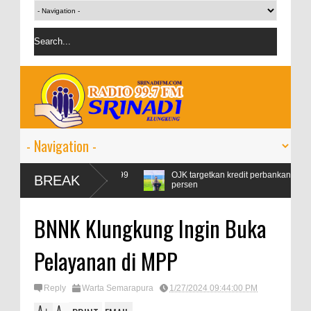
msi Pertamax Naik 99
OJK targetkan kredit perbankan pada 2024 tumb
BREAK
persen
BNNK Klungkung Ingin Buka
Pelayanan di MPP
Reply
Warta Semarapura
1/27/2024 09:44:00 PM
A
A