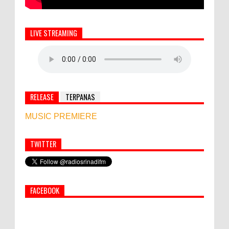
LIVE STREAMING
RELEASE
TERPANAS
MUSIC PREMIERE
TWITTER
Simbol Persahabatan, RI Bangun Islamic Centre di
Afghanistan
FACEBOOK
World Marketing Forum 2022:
Sustainability dan Kemanusiaan jadi Kunci
Sukses Pemasar Hadapi Tantangan Bisnis