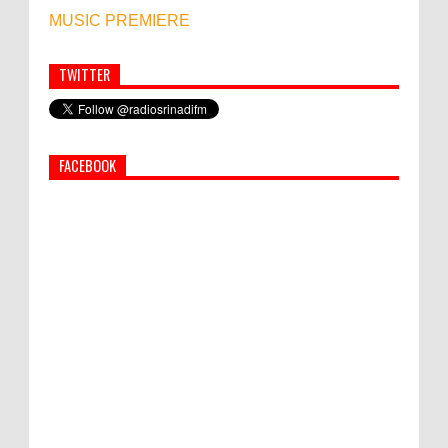
MUSIC PREMIERE
TWITTER
Simbol Persahabatan, RI Bangun Islamic Centre di
Afghanistan
FACEBOOK
PEMKAB KLUNGKUNG GELAR PASAR
MURAH
Bupati Suwirta Ajak PNS Manfaatkan
Beras Lokal
Hati-Hati! Gaya Hidup Hedon Bisa Jadi
Masalah! Simak 5 Alasannya