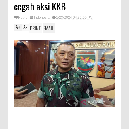
cegah aksi KKB
Reply
Indonesia
1/23/2024 04:32:00 PM
A
A
+
-
PRINT
EMAIL