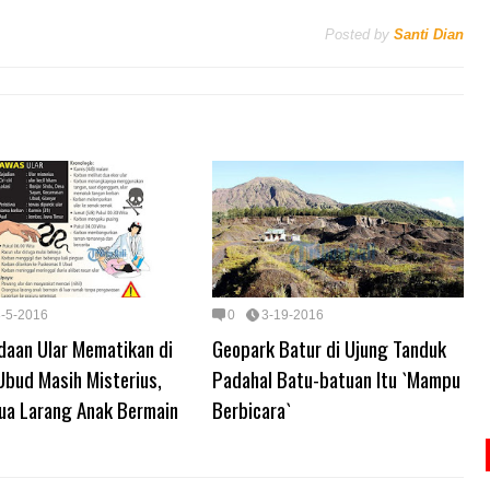
Posted by
Santi Dian
8-5-2016
0
3-19-2016
daan Ular Mematikan di
Geopark Batur di Ujung Tanduk
Ubud Masih Misterius,
Padahal Batu-batuan Itu `Mampu
ua Larang Anak Bermain
Berbicara`