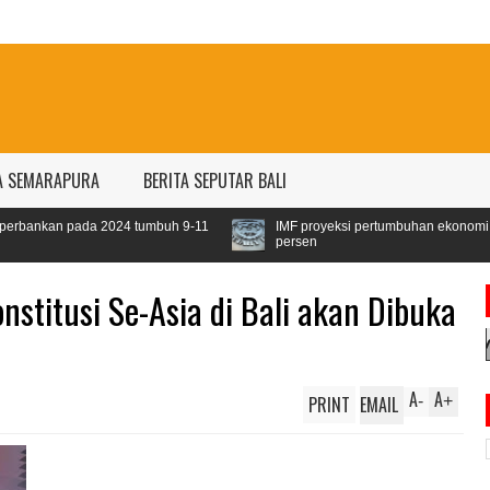
A SEMARAPURA
BERITA SEPUTAR BALI
24 tumbuh 9-11
IMF proyeksi pertumbuhan ekonomi dunia 2024 sebesar
persen
titusi Se-Asia di Bali akan Dibuka
A
A
PRINT
EMAIL
-
+