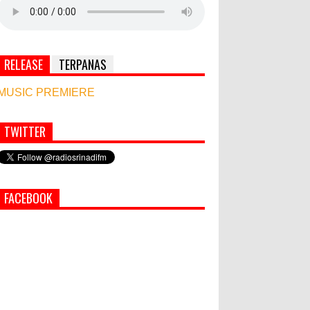
RELEASE
TERPANAS
MUSIC PREMIERE
TWITTER
Simbol Persahabatan, RI Bangun Islamic Centre
di Afghanistan
PEMKAB KLUNGKUNG GELAR
FACEBOOK
PASAR MURAH
Bupati Suwirta Ajak PNS
Manfaatkan Beras Lokal