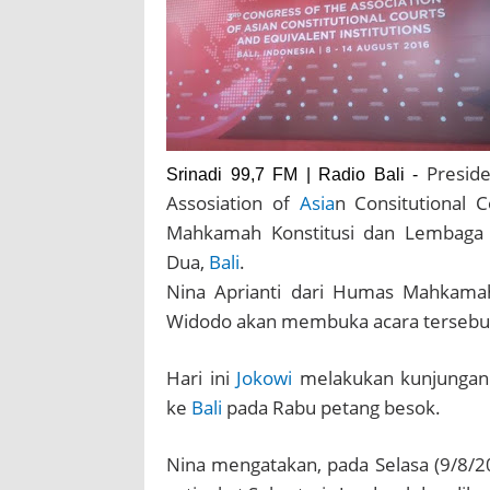
Presid
Srinadi 99,7 FM | Radio Bali -
Assosiation of
Asia
n Consitutional C
Mahkamah Konstitusi dan Lembaga S
Dua,
Bali
.
Nina Aprianti dari Humas Mahkama
Widodo akan membuka acara tersebut 
Hari ini
Jokowi
melakukan kunjungan 
ke
Bali
pada Rabu petang besok.
Nina mengatakan, pada Selasa (9/8/20