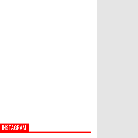
Hati-Hati! Gaya Hidup Hedon Bisa
Jadi Masalah! Simak 5 Alasannya
Semua ASN Pemprov Bali Wajib
Ikuti Tes Narkoba
INSTAGRAM