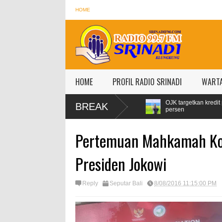
HOME
HOME
PROFIL RADIO SRINADI
WART
n, Konsumsi Pertamax Naik 99
OJK targetkan kredit perbankan pada 20
BREAK
persen
Pertemuan Mahkamah Kons
Presiden Jokowi
Reply
Seputar Bali
8/08/2016 11:15:00 PM