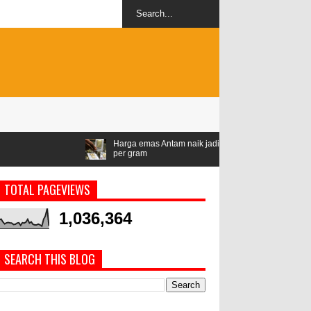
Harga emas Antam naik jadi Rp1,528 juta
Airlangga: ASEAN
per gram
geopolitik
TOTAL PAGEVIEWS
1,036,364
SEARCH THIS BLOG