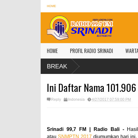
HOME
HOME
PROFIL RADIO SRINADI
WART
BREAK
Ini Daftar Nama 101.906
Reply
Indonesia
4/27/2017 07:59:00 PM
Srinadi 99,7 FM | Radio Bali -
Hasi
atau
SNMPTN 2017
diumumkan hari ini