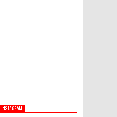
Hati-Hati! Gaya Hidup Hedon Bisa
Jadi Masalah! Simak 5 Alasannya
World Marketing Forum 2022:
Sustainability dan Kemanusiaan
jadi Kunci Sukses Pemasar
Hadapi Tantangan Bisnis Jangka
Panjang
INSTAGRAM