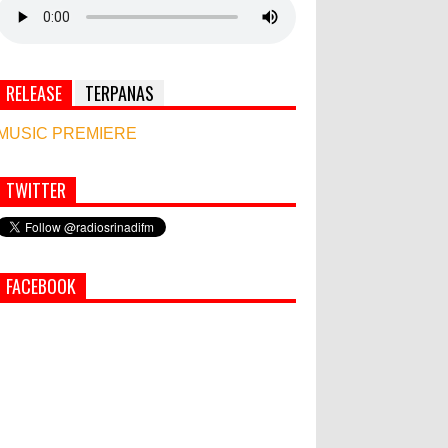
RELEASE
TERPANAS
MUSIC PREMIERE
TWITTER
Simbol Persahabatan, RI Bangun Islamic Centre
di Afghanistan
PEMKAB KLUNGKUNG GELAR
FACEBOOK
PASAR MURAH
Bupati Suwirta Ajak PNS
Manfaatkan Beras Lokal