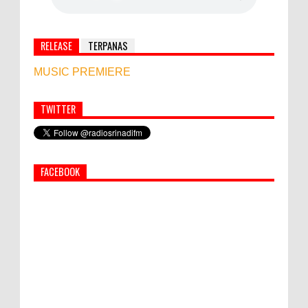
RELEASE
TERPANAS
MUSIC PREMIERE
TWITTER
Simbol Persahabatan, RI Bangun Islamic Centre di
Afghanistan
FACEBOOK
PEMKAB KLUNGKUNG GELAR PASAR
MURAH
Bupati Suwirta Ajak PNS Manfaatkan
Beras Lokal