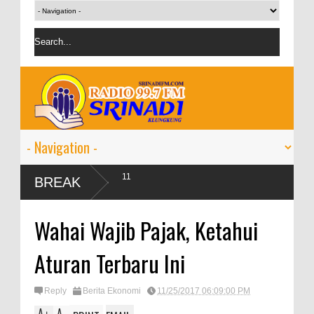
a 2024 tumbuh 9-11
BREAK
Wahai Wajib Pajak, Ketahui
Aturan Terbaru Ini
Reply
Berita Ekonomi
11/25/2017 06:09:00 PM
A
A