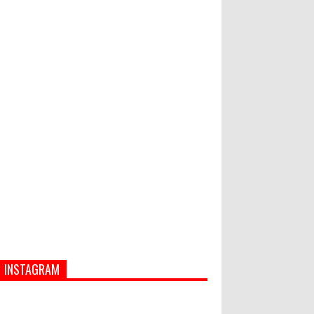
Hati-Hati! Gaya Hidup Hedon Bisa
Jadi Masalah! Simak 5 Alasannya
World Marketing Forum 2022:
Sustainability dan Kemanusiaan
jadi Kunci Sukses Pemasar
Hadapi Tantangan Bisnis Jangka
Panjang
INSTAGRAM