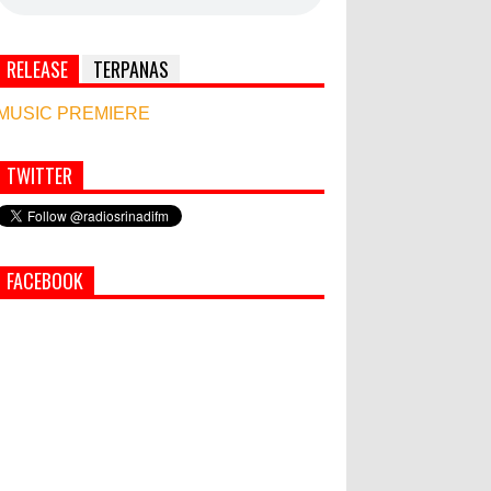
RELEASE
TERPANAS
MUSIC PREMIERE
TWITTER
Simbol Persahabatan, RI Bangun Islamic Centre
di Afghanistan
PEMKAB KLUNGKUNG GELAR
FACEBOOK
PASAR MURAH
Bupati Suwirta Ajak PNS
Manfaatkan Beras Lokal