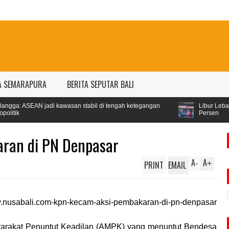
A SEMARAPURA
BERITA SEPUTAR BALI
i kawasan stabil di tengah ketegangan
Libur Lebaran, Konsumsi Per
Persen
ran di PN Denpasar
A
A
PRINT
EMAIL
-
+
yarakat Penuntut Keadilan (AMPK) yang menuntut Bendesa