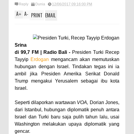
Reply
Dunia
12/06/2017 09:16:00 PM
A
A
+
-
PRINT
EMAIL
Srina
di 99,7 FM | Radio Bali -
Presiden Turki Recep
Tayyip
Erdogan
mengancam akan memutuskan
hubungan dengan Israel. Tindakan tegas ini ia
ambil jika Presiden Amerika Serikat Donald
Trump mengakui Yerusalem sebagai ibu kota
Israel.
Seperti dilaporkan wartawan
VOA,
Dorian Jones,
dari Istanbul, hubungan diplomatik penuh antara
Israel dan Turki baru saja pulih tahun lalu, usai
Washington melakukan upaya diplomatik yang
gencar.