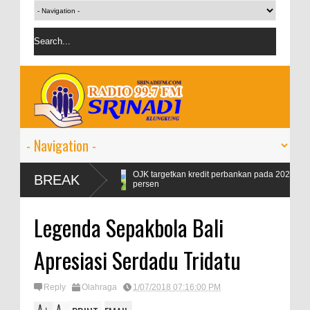
amax Naik 99
OJK targetkan kredit perbankan pada 2024 tumbuh 9-11
BREAK
persen
Legenda Sepakbola Bali
Apresiasi Serdadu Tridatu
Reply
Olahraga
1/07/2018 07:16:00 PM
A
A