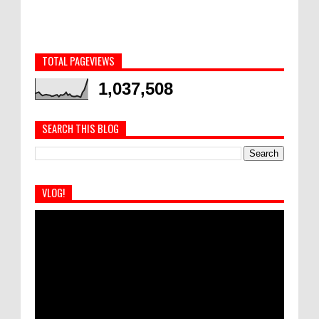
TOTAL PAGEVIEWS
1,037,508
SEARCH THIS BLOG
VLOG!