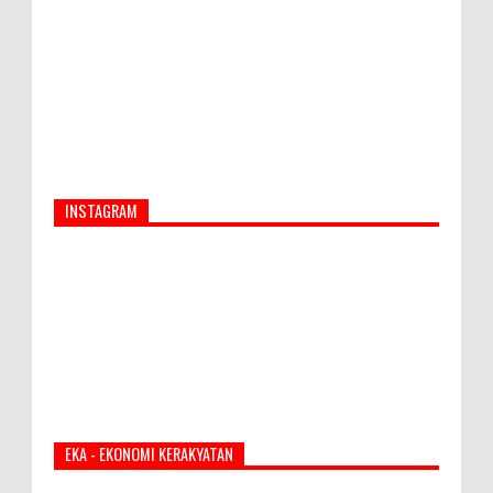
INSTAGRAM
EKA - EKONOMI KERAKYATAN