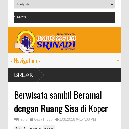
a 2024 tumbuh 9-11
BREAK
Berwisata sambil Beramal
dengan Ruang Sisa di Koper
Reply
Gaya Hidup
2/08/2018 04:57:00 PM
A
A