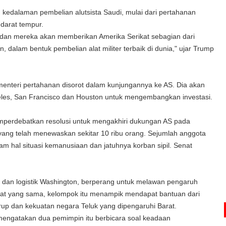
kedalaman pembelian alutsista Saudi, mulai dari pertahanan
darat tempur.
 dan mereka akan memberikan Amerika Serikat sebagian dari
dalam bentuk pembelian alat militer terbaik di dunia," ujar Trump
nteri pertahanan disorot dalam kunjungannya ke AS. Dia akan
geles, San Francisco dan Houston untuk mengembangkan investasi.
mperdebatkan resolusi untuk mengakhiri dukungan AS pada
yang telah menewaskan sekitar 10 ribu orang. Sejumlah anggota
am hal situasi kemanusiaan dan jatuhnya korban sipil. Senat
en dan logistik Washington, berperang untuk melawan pengaruh
saat yang sama, kelompok itu menampik mendapat bantuan dari
up dan kekuatan negara Teluk yang dipengaruhi Barat.
mengatakan dua pemimpin itu berbicara soal keadaan