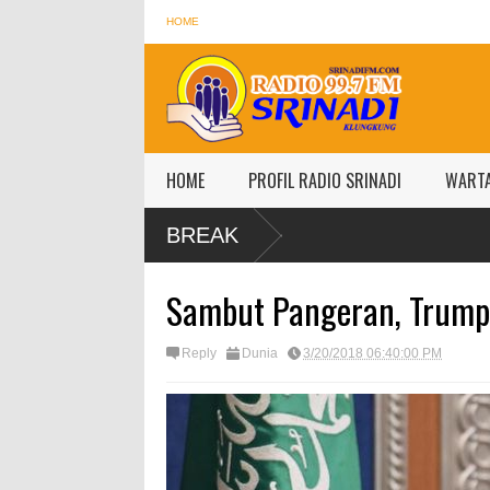
HOME
HOME
PROFIL RADIO SRINADI
WART
BREAK
Sambut Pangeran, Trump P
Reply
Dunia
3/20/2018 06:40:00 PM