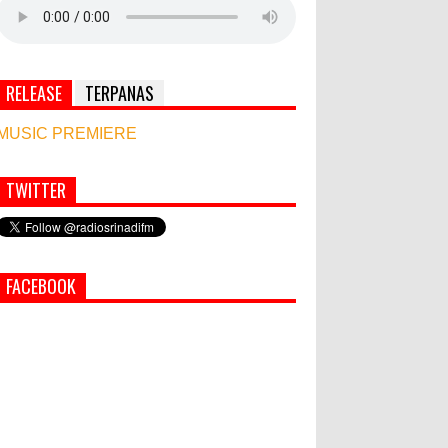
RELEASE
TERPANAS
MUSIC PREMIERE
TWITTER
Simbol Persahabatan, RI Bangun Islamic Centre
di Afghanistan
PEMKAB KLUNGKUNG GELAR
FACEBOOK
PASAR MURAH
Bupati Suwirta Ajak PNS
Manfaatkan Beras Lokal