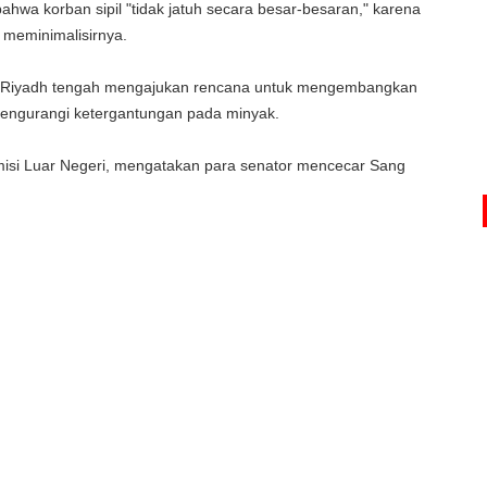
a korban sipil "tidak jatuh secara besar-besaran," karena
meminimalisirnya.
ir. Riyadh tengah mengajukan rencana untuk mengembangkan
mengurangi ketergantungan pada minyak.
omisi Luar Negeri, mengatakan para senator mencecar Sang