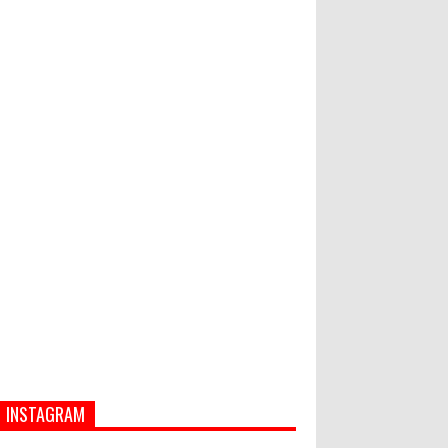
Hati-Hati! Gaya Hidup Hedon Bisa
Jadi Masalah! Simak 5 Alasannya
Semua ASN Pemprov Bali Wajib
Ikuti Tes Narkoba
INSTAGRAM