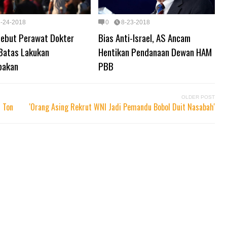
8-24-2018
0
8-23-2018
 Sebut Perawat Dokter
Bias Anti-Israel, AS Ancam
 Batas Lakukan
Hentikan Pendanaan Dewan HAM
bakan
PBB
OLDER POST
 Ton
'Orang Asing Rekrut WNI Jadi Pemandu Bobol Duit Nasabah'