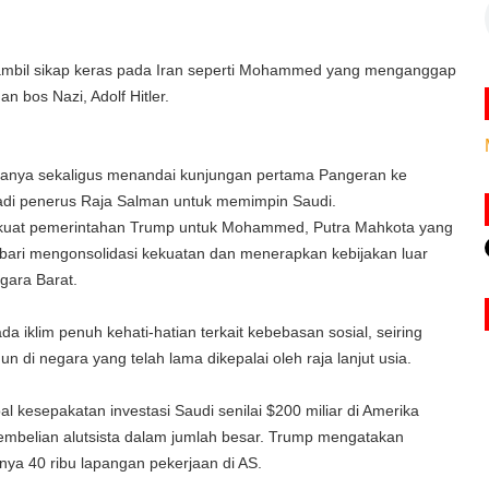
bil sikap keras pada Iran seperti Mohammed yang menganggap
n bos Nazi, Adolf Hitler.
duanya sekaligus menandai kunjungan pertama Pangeran ke
 jadi penerus Raja Salman untuk memimpin Saudi.
kuat pemerintahan Trump untuk Mohammed, Putra Mahkota yang
bari mengonsolidasi kekuatan dan menerapkan kebijakan luar
egara Barat.
a iklim penuh kehati-hatian terkait kebebasan sosial, seiring
 di negara yang telah lama dikepalai oleh raja lanjut usia.
kesepakatan investasi Saudi senilai $200 miliar di Amerika
 pembelian alutsista dalam jumlah besar. Trump mengatakan
tanya 40 ribu lapangan pekerjaan di AS.