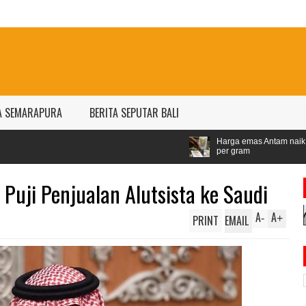
A SEMARAPURA
BERITA SEPUTAR BALI
Harga emas Antam naik jadi Rp1,528 juta
per gram
uji Penjualan Alutsista ke Saudi
A
A
PRINT
EMAIL
-
+