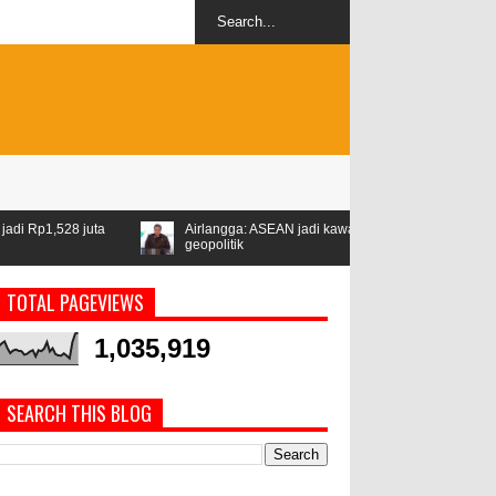
Airlangga: ASEAN jadi kawasan stabil di tengah ketegangan
Libu
geopolitik
Per
TOTAL PAGEVIEWS
1,035,919
SEARCH THIS BLOG