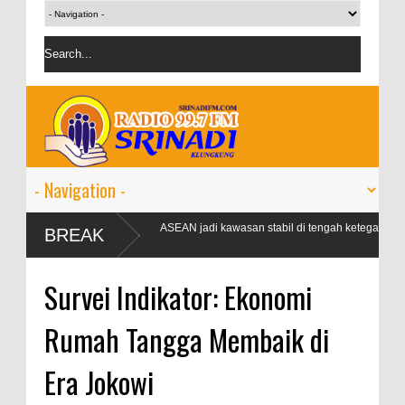
Airlangga: ASEAN jadi kawasan stabil di tengah ketegangan
BREAK
geopolitik
4 sebesar 3,1
Survei Indikator: Ekonomi
Rumah Tangga Membaik di
Era Jokowi