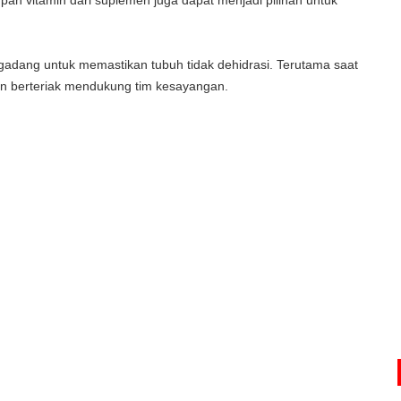
pan vitamin dari suplemen juga dapat menjadi pilihan untuk
gadang untuk memastikan tubuh tidak dehidrasi. Terutama saat
n berteriak mendukung tim kesayangan.