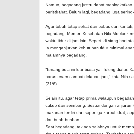
Namun, begadang justru dapat meningkatkan r
beristirahat. Belum lagi, begadang juga serin
Agar tubuh tetap sehat dan bebas dari kantuk,
begadang. Menteri Kesehatan Nila Moeloek m
waktu tidur di jam lain. Seperti di siang hari 
Ia menganjurkan kebutuhan tidur minimal enam
malamnya begadang.
"Emang bola ini luar biasa ya. Tolong diatur. K
harus enam sampai delapan jam," kata Nila saa
(21/6).
Selain itu, agar tetap prima walaupun begada
cukup dan seimbang. Sesuai dengan anjuran K
makanan terdiri dari sepertiga karbohidrat, s
dan buah-buahan.
Saat begadang, tak ada salahnya untuk mempe