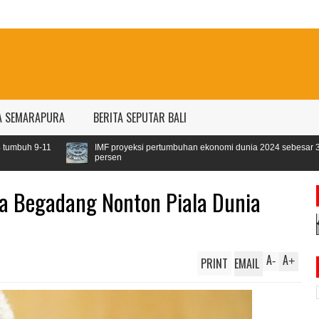
A SEMARAPURA
BERITA SEPUTAR BALI
F proyeksi pertumbuhan ekonomi dunia 2024 sebesar 3,1
rsen
la Begadang Nonton Piala Dunia
A
A
PRINT
EMAIL
-
+