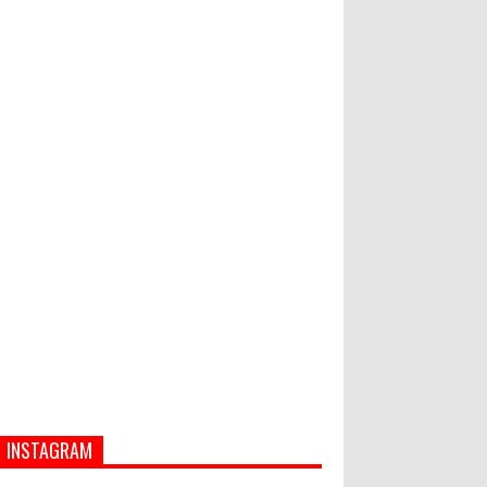
Semua ASN Pemprov Bali Wajib
Ikuti Tes Narkoba
Hati-Hati! Gaya Hidup Hedon Bisa
Jadi Masalah! Simak 5 Alasannya
INSTAGRAM