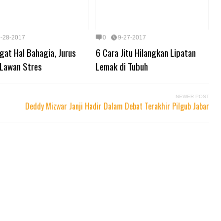
9-28-2017
0
9-27-2017
gat Hal Bahagia, Jurus
6 Cara Jitu Hilangkan Lipatan
Lawan Stres
Lemak di Tubuh
NEWER POST
Deddy Mizwar Janji Hadir Dalam Debat Terakhir Pilgub Jabar