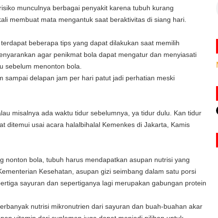
isiko munculnya berbagai penyakit karena tubuh kurang
gkali membuat mata mengantuk saat beraktivitas di siang hari.
 terdapat beberapa tips yang dapat dilakukan saat memilih
enyarankan agar penikmat bola dapat mengatur dan menyiasati
atau sebelum menonton bola.
 sampai delapan jam per hari patut jadi perhatian meski
alau misalnya ada waktu tidur sebelumnya, ya tidur dulu. Kan tidur
t ditemui usai acara halalbihalal Kemenkes di Jakarta, Kamis
ng nonton bola, tubuh harus mendapatkan asupan nutrisi yang
ementerian Kesehatan, asupan gizi seimbang dalam satu porsi
epertiga sayuran dan sepertiganya lagi merupakan gabungan protein
rbanyak nutrisi mikronutrien dari sayuran dan buah-buahan akar