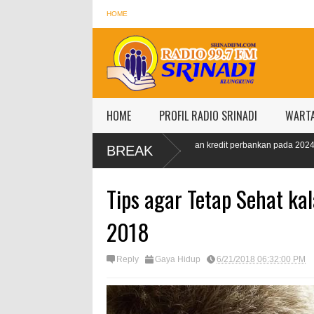
HOME
HOME
PROFIL RADIO SRINADI
WART
9
OJK targetkan kredit perbankan pada 2024 tumbuh 9-11
IM
BREAK
persen
pe
Tips agar Tetap Sehat ka
2018
Reply
Gaya Hidup
6/21/2018 06:32:00 PM