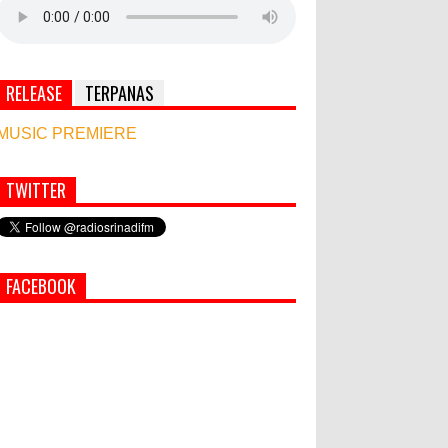
RELEASE
TERPANAS
MUSIC PREMIERE
TWITTER
Simbol Persahabatan, RI Bangun Islamic Centre
di Afghanistan
PEMKAB KLUNGKUNG GELAR
FACEBOOK
PASAR MURAH
Bupati Suwirta Ajak PNS
Manfaatkan Beras Lokal