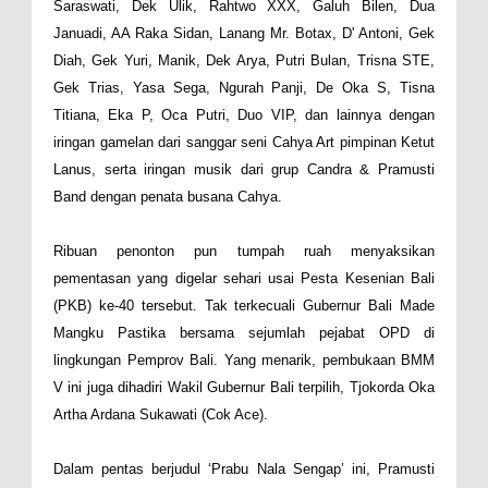
Saraswati, Dek Ulik, Rahtwo XXX, Galuh Bilen, Dua
Januadi, AA Raka Sidan, Lanang Mr. Botax, D' Antoni, Gek
Diah, Gek Yuri, Manik, Dek Arya, Putri Bulan, Trisna STE,
Gek Trias, Yasa Sega, Ngurah Panji, De Oka S, Tisna
Titiana, Eka P, Oca Putri, Duo VIP, dan lainnya dengan
iringan gamelan dari sanggar seni Cahya Art pimpinan Ketut
Lanus, serta iringan musik dari grup Candra & Pramusti
Band dengan penata busana Cahya.
Ribuan penonton pun tumpah ruah menyaksikan
pementasan yang digelar sehari usai Pesta Kesenian Bali
(PKB) ke-40 tersebut. Tak terkecuali Gubernur Bali Made
Mangku Pastika bersama sejumlah pejabat OPD di
lingkungan Pemprov Bali. Yang menarik, pembukaan BMM
V ini juga dihadiri Wakil Gubernur Bali terpilih, Tjokorda Oka
Artha Ardana Sukawati (Cok Ace).
Dalam pentas berjudul ‘Prabu Nala Sengap’ ini, Pramusti