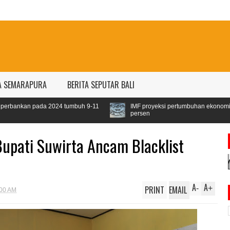
A SEMARAPURA
BERITA SEPUTAR BALI
 tumbuh 9-11
IMF proyeksi pertumbuhan ekonomi dunia 2024 sebesar 3
persen
Bupati Suwirta Ancam Blacklist
A
A
PRINT
EMAIL
-
+
:00 AM