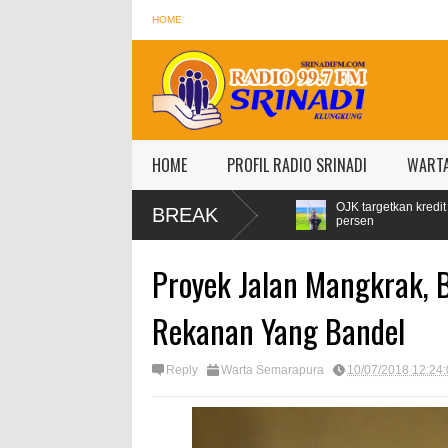
HOME
HOME
PROFIL RADIO SRINADI
WART
 Konsumsi Pertamax Naik 99
OJK targetkan kredit perbankan pada 2024
BREAK
persen
Proyek Jalan Mangkrak, 
Rekanan Yang Bandel
Reply
Warta Semarapura
10/07/2018 12:24