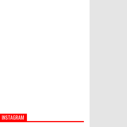
Hati-Hati! Gaya Hidup Hedon Bisa
Jadi Masalah! Simak 5 Alasannya
Semua ASN Pemprov Bali Wajib
Ikuti Tes Narkoba
INSTAGRAM