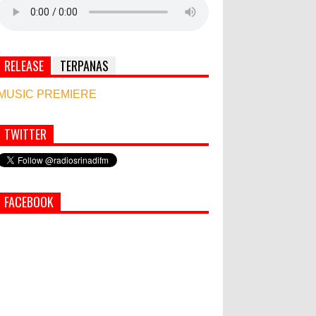
RELEASE
TERPANAS
MUSIC PREMIERE
TWITTER
Simbol Persahabatan, RI Bangun Islamic Centre
di Afghanistan
PEMKAB KLUNGKUNG GELAR
FACEBOOK
PASAR MURAH
Bupati Suwirta Ajak PNS
Manfaatkan Beras Lokal