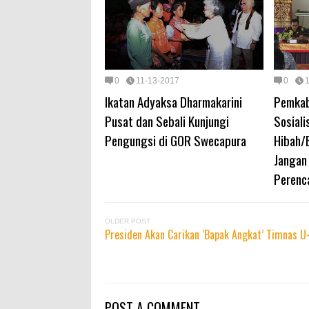
0
11-13-2017
0
Ikatan Adyaksa Dharmakarini
Pemkab
Pusat dan Sebali Kunjungi
Sosiali
Pengungsi di GOR Swecapura
Hibah/
Jangan
Perenc
OLDER POST
Presiden Akan Carikan ‘Bapak Angkat’ Timnas U
POST A COMMENT