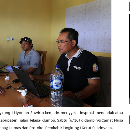
ngkung I Nyoman Suwirta kemarin menggelar inspeksi mendadak atau
n Kabupaten, jalan Telaga-Klumpu. Sabtu (6/10) didampingi Camat Nusa
Kabag Humas dan Protokol Pemkab Klungkung I Ketut Suadnyana.