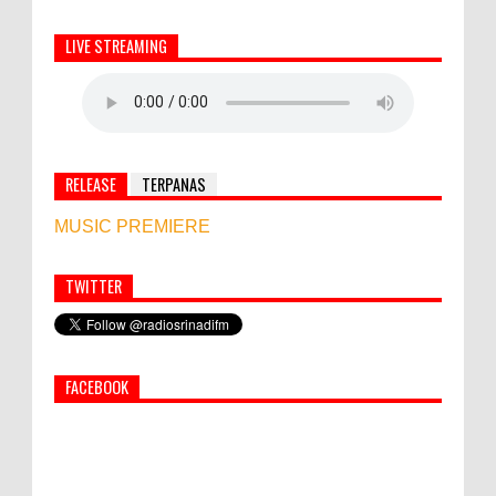
LIVE STREAMING
RELEASE
TERPANAS
MUSIC PREMIERE
TWITTER
World Marketing Forum 2022:
Sustainability dan Kemanusiaan jadi Kunci
Sukses Pemasar Hadapi Tantangan Bisnis
FACEBOOK
Jangka Panjang
Simbol Persahabatan, RI Bangun Islamic Centre di
Afghanistan