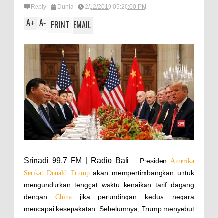
Reply
Dunia
2/12/2019 05:20:00 PM
A
A
+
-
PRINT
EMAIL
Srinadi 99,7 FM | Radio Bali
Presiden
Amerika
akan mempertimbangkan untuk
Serikat
Donald Trump
mengundurkan tenggat waktu kenaikan tarif dagang
dengan
jika perundingan kedua negara
China
mencapai kesepakatan. Sebelumnya, Trump menyebut