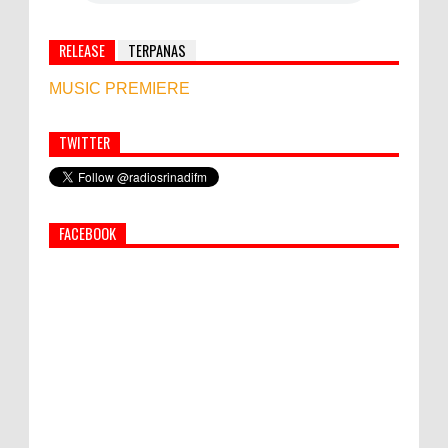
RELEASE
TERPANAS
MUSIC PREMIERE
TWITTER
Simbol Persahabatan, RI Bangun Islamic Centre di
Afghanistan
FACEBOOK
PEMKAB KLUNGKUNG GELAR PASAR
MURAH
Bupati Suwirta Ajak PNS Manfaatkan
Beras Lokal