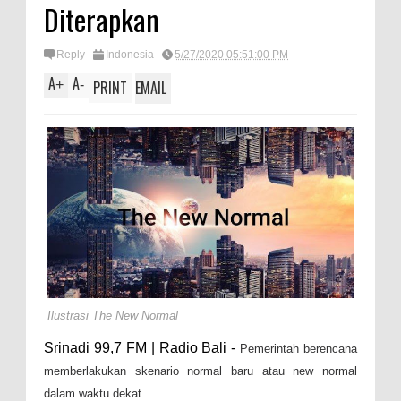
Diterapkan
Reply
Indonesia
5/27/2020 05:51:00 PM
A
A
+
-
PRINT
EMAIL
Ilustrasi The New Normal
Srinadi 99,7 FM | Radio Bali -
Pemerintah berencana
memberlakukan skenario normal baru atau new normal
dalam waktu dekat.