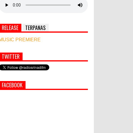
RELEASE
TERPANAS
MUSIC PREMIERE
TWITTER
Simbol Persahabatan, RI Bangun Islamic Centre
di Afghanistan
PEMKAB KLUNGKUNG GELAR
FACEBOOK
PASAR MURAH
Bupati Suwirta Ajak PNS
Manfaatkan Beras Lokal