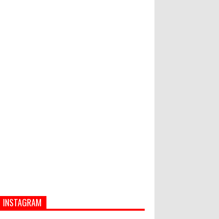
Hati-Hati! Gaya Hidup Hedon Bisa
Jadi Masalah! Simak 5 Alasannya
Semua ASN Pemprov Bali Wajib
Ikuti Tes Narkoba
INSTAGRAM