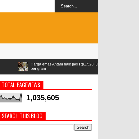
ga emas Antam naik jadi Rp1,528 juta
Airlangga: ASEAN jadi kawasan
 gram
geopolitik
TOTAL PAGEVIEWS
1,035,605
SEARCH THIS BLOG