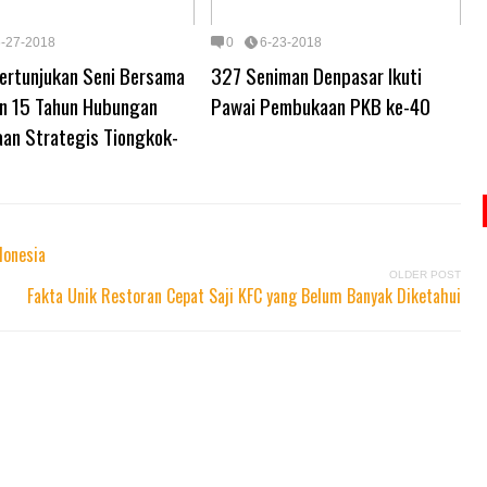
6-27-2018
0
6-23-2018
Pertunjukan Seni Bersama
327 Seniman Denpasar Ikuti
n 15 Tahun Hubungan
Pawai Pembukaan PKB ke-40
aan Strategis Tiongkok-
donesia
OLDER POST
Fakta Unik Restoran Cepat Saji KFC yang Belum Banyak Diketahui