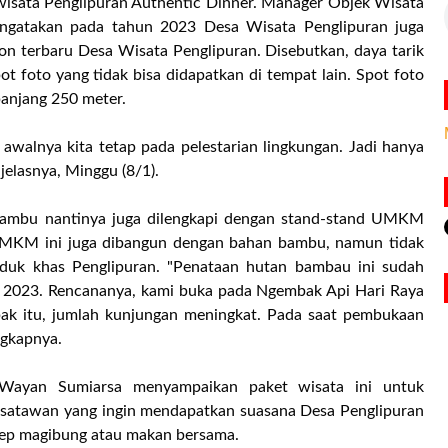
 wisata Penglipuran Authentic Dinner. Manager Objek Wisata
ngatakan pada tahun 2023 Desa Wisata Penglipuran juga
 terbaru Desa Wisata Penglipuran. Disebutkan, daya tarik
t foto yang tidak bisa didapatkan di tempat lain. Spot foto
panjang 250 meter.
awalnya kita tetap pada pelestarian lingkungan. Jadi hanya
jelasnya, Minggu (8/1).
n bambu nantinya juga dilengkapi dengan stand-stand UMKM
 UMKM ini juga dibangun dengan bahan bambu, namun tidak
oduk khas Penglipuran. "Penataan hutan bambau ini sudah
ret 2023. Rencananya, kami buka pada Ngembak Api Hari Raya
ak itu, jumlah kunjungan meningkat. Pada saat pembukaan
ngkapnya.
, Wayan Sumiarsa menyampaikan paket wisata ini untuk
satawan yang ingin mendapatkan suasana Desa Penglipuran
sep magibung atau makan bersama.