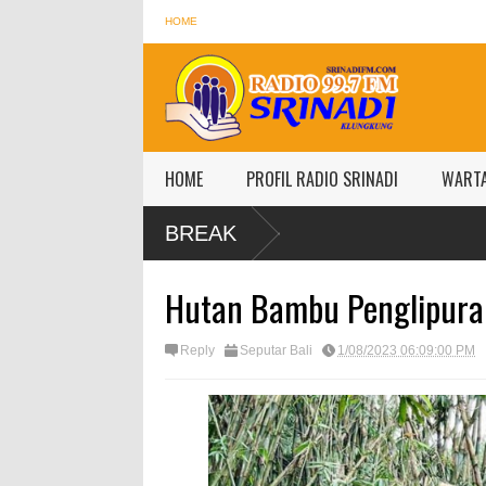
HOME
HOME
PROFIL RADIO SRINADI
WART
BREAK
Hutan Bambu Penglipuran
Reply
Seputar Bali
1/08/2023 06:09:00 PM