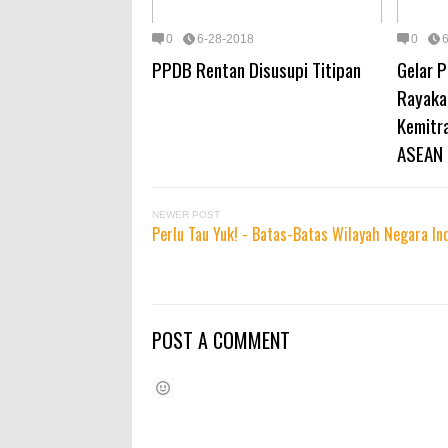
0
6-28-2018
0
PPDB Rentan Disusupi Titipan
Gelar 
Rayaka
Kemitr
ASEAN
NEWER POST
Perlu Tau Yuk! - Batas-Batas Wilayah Negara In
POST A COMMENT