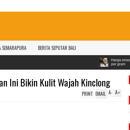
A SEMARAPURA
BERITA SEPUTAR BALI
Harga emas Antam naik jadi Rp1,528 jut
per gram
n Ini Bikin Kulit Wajah Kinclong
A
A
PRINT
EMAIL
-
+