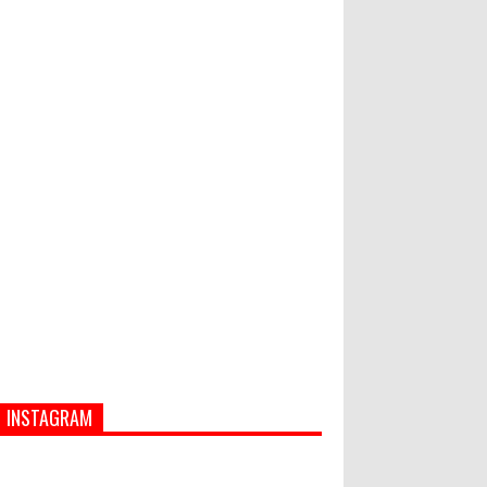
Hati-Hati! Gaya Hidup Hedon Bisa
Jadi Masalah! Simak 5 Alasannya
World Marketing Forum 2022:
Sustainability dan Kemanusiaan
jadi Kunci Sukses Pemasar
Hadapi Tantangan Bisnis Jangka
Panjang
INSTAGRAM