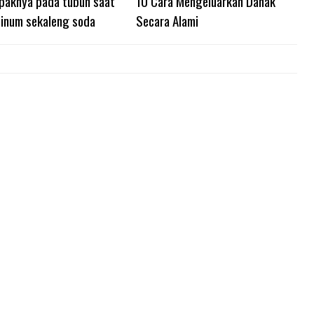
mpaknya pada tubuh saat
10 Cara Mengeluarkan Dahak
inum sekaleng soda
Secara Alami