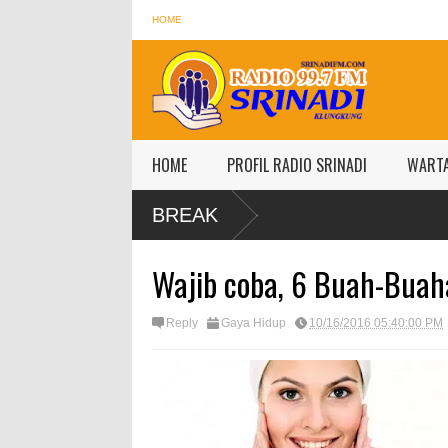
HOME
HOME
PROFIL RADIO SRINADI
WART
BREAK
Wajib coba, 6 Buah-Buaha
Reply
Gaya Hidup
10/16/2016 05:40:00 PM