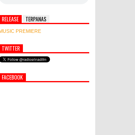
RELEASE
TERPANAS
MUSIC PREMIERE
TWITTER
Simbol Persahabatan, RI Bangun Islamic Centre
di Afghanistan
PEMKAB KLUNGKUNG GELAR
FACEBOOK
PASAR MURAH
Bupati Suwirta Ajak PNS
Manfaatkan Beras Lokal