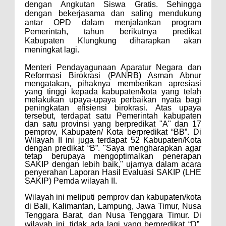
dengan Angkutan Siswa Gratis. Sehingga
dengan bekerjasama dan saling mendukung
antar OPD dalam menjalankan program
Pemerintah, tahun berikutnya predikat
Kabupaten Klungkung diharapkan akan
meningkat lagi.
Menteri Pendayagunaan Aparatur Negara dan
Reformasi Birokrasi (PANRB) Asman Abnur
mengatakan, pihaknya memberikan apresiasi
yang tinggi kepada kabupaten/kota yang telah
melakukan upaya-upaya perbaikan nyata bagi
peningkatan efisiensi birokrasi.
Atas upaya
tersebut, terdapat satu Pemerintah kabupaten
dan satu provinsi yang berpredikat "A" dan 17
pemprov, Kabupaten/ Kota berpredikat “BB”. Di
Wilayah II ini juga terdapat 52 Kabupaten/Kota
dengan predikat “B”.
"Saya mengharapkan agar
tetap berupaya mengoptimalkan penerapan
SAKIP dengan lebih baik," ujarnya dalam acara
penyerahan Laporan Hasil Evaluasi SAKIP (LHE
SAKIP) Pemda wilayah II.
Wilayah ini meliputi pemprov dan kabupaten/kota
di Bali, Kalimantan, Lampung, Jawa Timur, Nusa
Tenggara Barat, dan Nusa Tenggara Timur. Di
wilayah ini, tidak ada lagi yang berpredikat “D”.