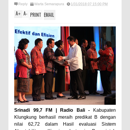
Reply
Warta Semarapura
1/31/2018 07:15:00 PM
A
A
+
-
PRINT
EMAIL
Srinadi 99,7 FM | Radio Bali -
Kabupaten
Klungkung berhasil meraih predikat B dengan
nilai 62,72 dalam Hasil evaluasi Sistem