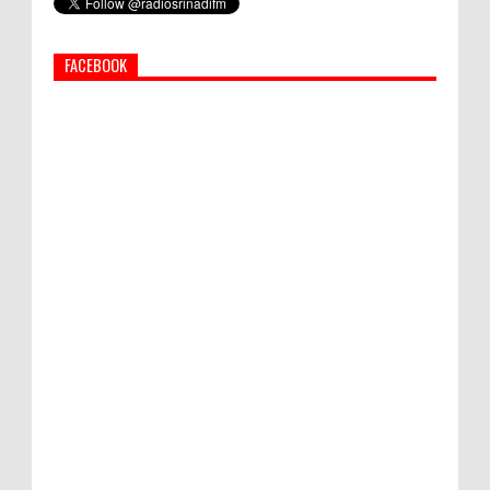
Afghanistan
FACEBOOK
World Marketing Forum 2022:
Sustainability dan Kemanusiaan jadi Kunci
Sukses Pemasar Hadapi Tantangan Bisnis
Jangka Panjang
Pengungsi di Zona Merah Ikut Pulang, Sudarita Khawatir
Warga Salah Paham Oleh Arahan Gubernur Bali
Bupati Suwirta Ajak PNS Manfaatkan
Beras Lokal
PEMKAB KLUNGKUNG GELAR PASAR
MURAH