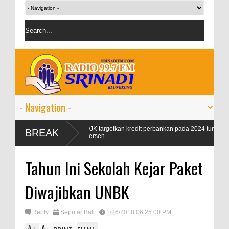
Naik 99
OJK targetkan kredit perbankan pada 2024 tumbuh 9-11
BREAK
persen
Tahun Ini Sekolah Kejar Paket
Diwajibkan UNBK
Reply
Seputar Bali
1/26/2018 06:25:00 PM
A
A