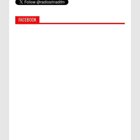
Afghanistan
FACEBOOK
PEMKAB KLUNGKUNG GELAR PASAR
MURAH
Bupati Suwirta Ajak PNS Manfaatkan
Beras Lokal
Hati-Hati! Gaya Hidup Hedon Bisa Jadi
Masalah! Simak 5 Alasannya
Semua ASN Pemprov Bali Wajib Ikuti Tes
Narkoba