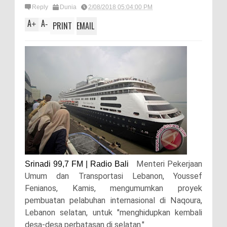
Reply
Dunia
2/08/2018 05:04:00 PM
A
A
+
-
PRINT
EMAIL
Menteri Pekerjaan
Srinadi 99,7 FM | Radio Bali
Umum dan Transportasi Lebanon, Youssef
Fenianos, Kamis, mengumumkan proyek
pembuatan pelabuhan internasional di Naqoura,
Lebanon selatan, untuk "menghidupkan kembali
desa-desa perbatasan di selatan."