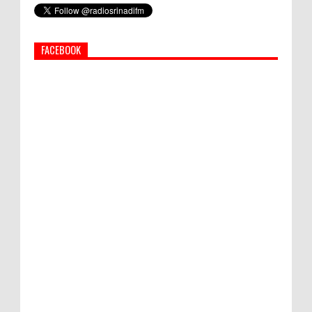
Simbol Persahabatan, RI Bangun Islamic Centre di
Afghanistan
FACEBOOK
PEMKAB KLUNGKUNG GELAR PASAR
MURAH
Bupati Suwirta Ajak PNS Manfaatkan
Beras Lokal
Hati-Hati! Gaya Hidup Hedon Bisa Jadi
Masalah! Simak 5 Alasannya
Semua ASN Pemprov Bali Wajib Ikuti Tes
Narkoba