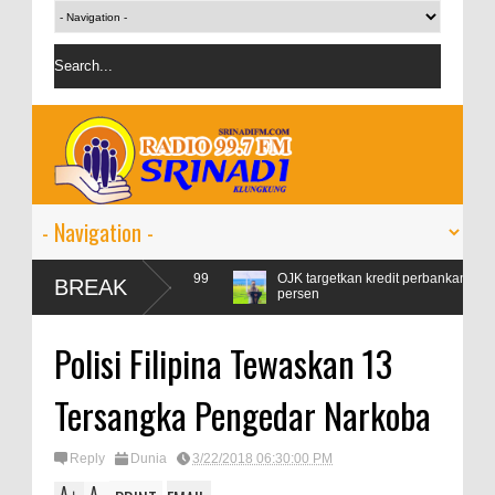
msi Pertamax Naik 99
OJK targetkan kredit perbankan pada 2024 tumb
BREAK
persen
Polisi Filipina Tewaskan 13
Tersangka Pengedar Narkoba
Reply
Dunia
3/22/2018 06:30:00 PM
A
A