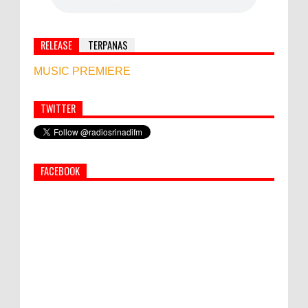
RELEASE
TERPANAS
MUSIC PREMIERE
TWITTER
Simbol Persahabatan, RI Bangun Islamic Centre di
Afghanistan
FACEBOOK
PEMKAB KLUNGKUNG GELAR PASAR
MURAH
Bupati Suwirta Ajak PNS Manfaatkan
Beras Lokal