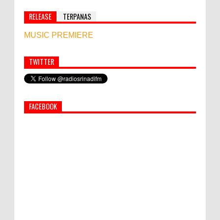
RELEASE
TERPANAS
MUSIC PREMIERE
TWITTER
Simbol Persahabatan, RI Bangun Islamic Centre di
Afghanistan
FACEBOOK
PEMKAB KLUNGKUNG GELAR PASAR
MURAH
Bupati Suwirta Ajak PNS Manfaatkan
Beras Lokal
Hati-Hati! Gaya Hidup Hedon Bisa Jadi