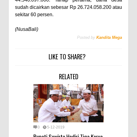
sudah dicairkan sebesar Rp 26.724.058.200 atau
sekitar 60 persen.
(NusaBali)
Posted by
Kandita Mega
LIKE TO SHARE?
RELATED
0
5-12-2019
Bupati Suwirta Hadiri Tiga Karya