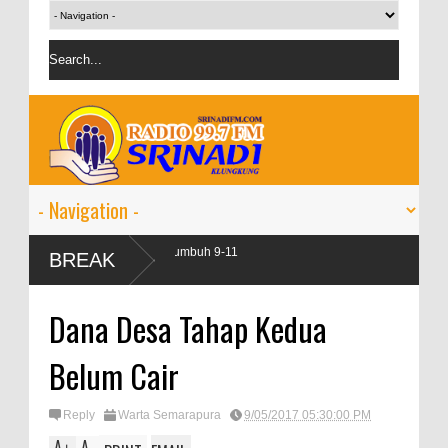
perbankan pada 2024 tumbuh 9-11
BREAK
Dana Desa Tahap Kedua
Belum Cair
Reply
Warta Semarapura
9/05/2017 05:30:00 PM
A
A