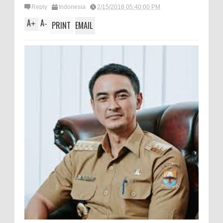
Reply
Indonesia
2/15/2018 05:40:00 PM
A
A
+
-
PRINT
EMAIL