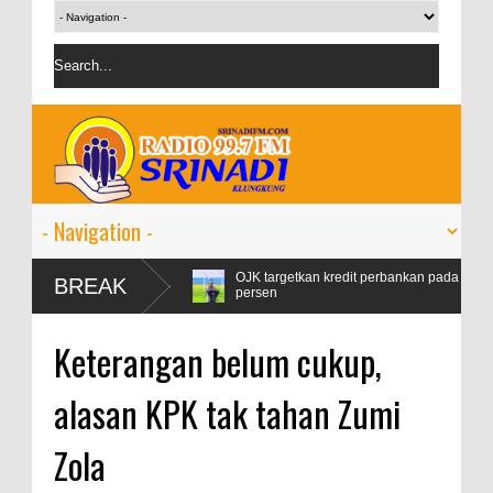
rtamax Naik 99
OJK targetkan kredit perbankan pada 2024 tumbuh 9-1
BREAK
persen
Keterangan belum cukup,
alasan KPK tak tahan Zumi
Zola